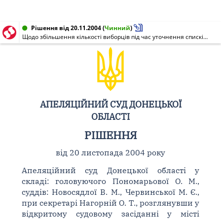
Рішення від 20.11.2004
(
Чинний
)
Щодо збільшення кількості виборців під час уточнення списків виборців для повторного голосування по виборах Президента України 21 листопада 2004 року
АПЕЛЯЦІЙНИЙ СУД ДОНЕЦЬКОЇ
ОБЛАСТІ
РІШЕННЯ
від 20 листопада 2004 року
Апеляційний суд Донецької області у
складі: головуючого Пономарьової О. М.,
суддів: Новосядлої В. М., Червинської М. Є.,
при секретарі Нагорній О. Т., розглянувши у
відкритому судовому засіданні у місті