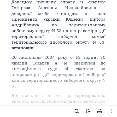
Донецьку цивільну справу за скаргою
Токарєва Анатолія Миколайовича -
довіреної особи кандидата на пост
Президента України Ющенка Віктора
Андрійовича по територіальному
виборчому округу N 53 на неправомірні дії
територіальної виборчої комісії
територіального виборчого округу N 53,
встановив
:
20 листопада 2004 року о 18 годині 30
хвилин Токарєв А. М. звернувся до
апеляційного суду зі скаргою на
неправомірні дії територіальної виборчої
комісії територіального виборчого округу N
53.
Він посилався на те, що територіальна
виборча комісія територіального виборчого
округу N 53 під час уточнення списків
виборців для повторного голосування