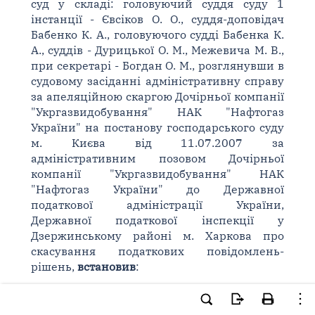
суд у складі: головуючий суддя суду 1
інстанції - Євсіков О. О., суддя-доповідач
Бабенко К. А., головуючого судді Бабенка К.
А., суддів - Дурицької О. М., Межевича М. В.,
при секретарі - Богдан О. М., розглянувши в
судовому засіданні адміністративну справу
за апеляційною скаргою Дочірньої компанії
"Укргазвидобування" НАК "Нафтогаз
України" на постанову господарського суду
м. Києва від 11.07.2007 за
адміністративним позовом Дочірньої
компанії "Укргазвидобування" НАК
"Нафтогаз України" до Державної
податкової адміністрації України,
Державної податкової інспекції у
Дзержинському районі м. Харкова про
скасування податкових повідомлень-
рішень,
встановив
:
Постановою господарського суду м. Києва
від 11.07.2007 в адміністративному позові