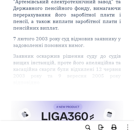
"Артемівський електротехнічний завод" та
Державного пенсійного фонду, вимагаючи
перерахування його заробітної плати і
пенсії, а також виплати заробітної плати і
пенсійних виплат.
7 лютого 2003 року суд відмовив заявнику у
задоволенні позовних вимог.
Заявник оскаржив рішення суду до судів
вищих інстанцій, проте його апеляційна та
касаційна скарги були відхилені 12 червня
2003 року та 9 вересня 2005 року
відповідно