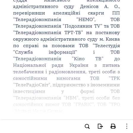
адміністративного суду Денісов А. О.,
перевіривши апеляційні скарги ПП
"Телерадіокомпанія "НЕМО", ТОВ
"Телерадіокомпанія "Подолянин TV" та ТОВ
"Телерадіокомпанія ТРТ-ТБ" на постанову
окружного адміністративного суду м. Києва
по справі за позовами ТОВ "Телестудія
"Служба інформації" і ТОВ
"Телерадіокомпанія "Кіно ТВ" до
Національної ради України з питань
телебачення і радіомовлення, треті особи з
самостійними вимогами ТОВ "ТРК
"ТелеРадіоСвіт", підприємство з іноземними
інвестиціями у формі ТОВ
"Телерадіокомпанія "НБМ", треті особи без
самостійних вимог ТОВ "ГРАВІС", ТОВ "ТРО
"Мульті Медіа Сервіс