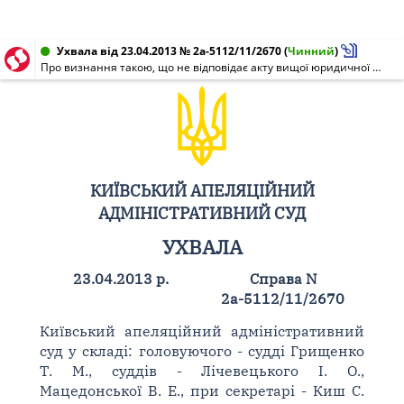
Ухвала від 23.04.2013 № 2а-5112/11/2670
(
Чинний
)
Про визнання такою, що не відповідає акту вищої юридичної сили, постанови Кабінету Міністрів України від 30 листопада 2011 року N 1224
КИЇВСЬКИЙ АПЕЛЯЦІЙНИЙ
АДМІНІСТРАТИВНИЙ СУД
УХВАЛА
23.04.2013 р.
Справа N
2а-5112/11/2670
Київський апеляційний адміністративний
суд у складі: головуючого - судді Грищенко
Т. М., суддів - Лічевецького І. О.,
Мацедонської В. Е., при секретарі - Киш С.