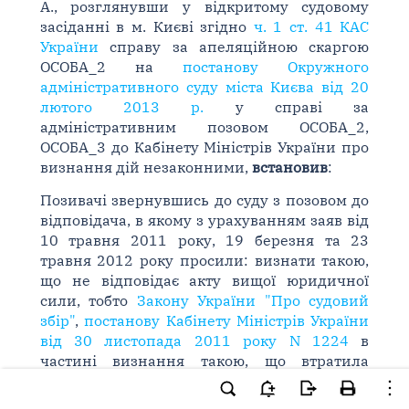
А., розглянувши у відкритому судовому
засіданні в м. Києві згідно
ч. 1 ст. 41 КАС
України
справу за апеляційною скаргою
ОСОБА_2 на
постанову Окружного
адміністративного суду міста Києва від 20
лютого 2013 р.
у справі за
адміністративним позовом ОСОБА_2,
ОСОБА_3 до Кабінету Міністрів України про
визнання дій незаконними,
встановив
:
Позивачі звернувшись до суду з позовом до
відповідача, в якому з урахуванням заяв від
10 травня 2011 року, 19 березня та 23
травня 2012 року просили: визнати такою,
що не відповідає акту вищої юридичної
сили, тобто
Закону України "Про судовий
збір"
,
постанову Кабінету Міністрів України
від 30 листопада 2011 року N 1224
в
частині визнання такою, що втратила
чинність,
постанова Кабінету Міністрів
України від 21 грудня 2005 року N 1258
з