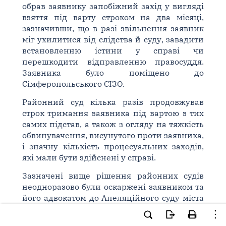
обрав заявнику запобіжний захід у вигляді
взяття під варту строком на два місяці,
зазначивши, що в разі звільнення заявник
міг ухилитися від слідства й суду, завадити
встановленню істини у справі чи
перешкодити відправленню правосуддя.
Заявника було поміщено до
Сімферопольського СІЗО.
Районний суд кілька разів продовжував
строк тримання заявника під вартою з тих
самих підстав, а також з огляду на тяжкість
обвинувачення, висунутого проти заявника,
і значну кількість процесуальних заходів,
які мали бути здійснені у справі.
Зазначені вище рішення районних судів
неодноразово були оскаржені заявником та
його адвокатом до Апеляційного суду міста
Севастополя (далі - апеляційний суд), однак
скарги не були задоволені.