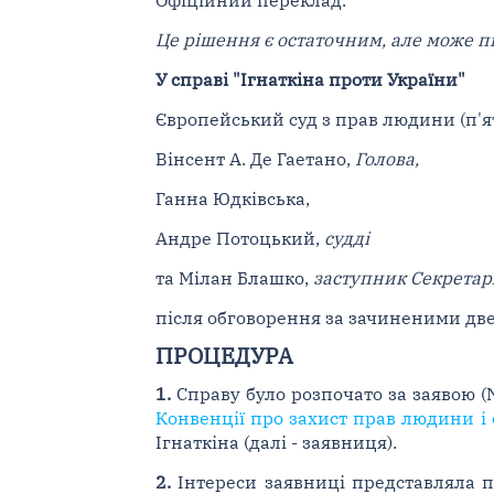
Це рішення є остаточним, але може 
У справі "Ігнаткіна проти України"
Європейський суд з прав людини (п'ят
Вінсент А. Де Гаетано,
Голова,
Ганна Юдківська,
Андре Потоцький,
судді
та Мілан Блашко,
заступник Секретаря
після обговорення за зачиненими две
ПРОЦЕДУРА
1.
Справу було розпочато за заявою (N
Конвенції про захист прав людини і
Ігнаткіна (далі - заявниця).
2.
Інтереси заявниці представляла па