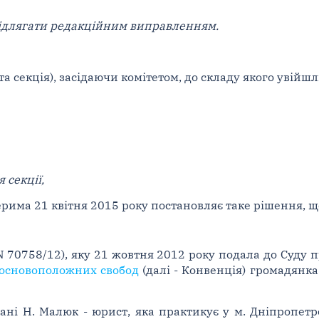
підлягати редакційним виправленням.
а секція), засідаючи комітетом, до складу якого увійшл
 секції,
рима 21 квітня 2015 року постановляє таке рішення, що
 70758/12), яку 21 жовтня 2012 року подала до Суду п
 основоположних свобод
(далі - Конвенція) громадянк
ні Н. Малюк - юрист, яка практикує у м. Дніпропетров