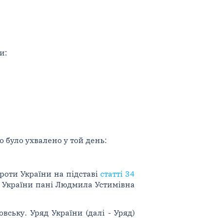
и:
 було ухвалено у той день:
роти України на підставі
статті 34
а України пані Людмила Устимівна
ську. Уряд України (далі - Уряд)