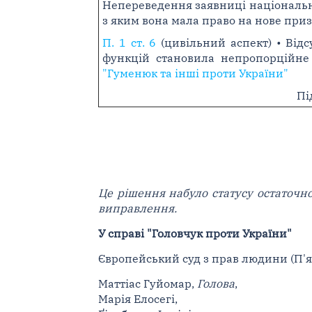
Непереведення заявниці національни
з яким вона мала право на нове приз
П. 1 ст. 6
(цивільний аспект) • Від
функцій становила непропорційне 
"Гуменюк та інші проти України"
Пі
Це рішення набуло статусу остаточн
виправлення.
У справі "Головчук проти України"
Європейський суд з прав людини (П'ят
Маттіас Гуйомар,
Голова
,
Марія Елосегі,