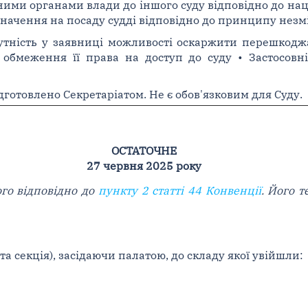
ми органами влади до іншого суду відповідно до наці
начення на посаду судді відповідно до принципу незмі
сутність у заявниці можливості оскаржити перешкодж
обмеження її права на доступ до суду • Застосовн
дготовлено Секретаріатом. Не є обов'язковим для Суду.
ОСТАТОЧНЕ
27 червня 2025 року
ого відповідно до
пункту 2 статті 44 Конвенції
. Його 
а секція), засідаючи палатою, до складу якої увійшли: