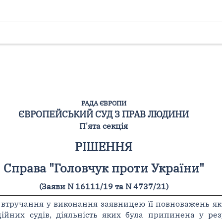
РАДА ЄВРОПИ
ЄВРОПЕЙСЬКИЙ СУД З ПРАВ ЛЮДИНИ
П'ята секція
РІШЕННЯ
Справа "Головчук проти України"
(Заяви N 16111/19 та N 4737/21)
втручання у виконання заявницею її повноважень як
ційних судів, діяльність яких була припинена у ре