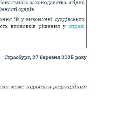
онального законодавства, згідно
нності суддів
ання їй у виконанні суддівських
ість висновків рішення у
справі
Страсбург, 27 березня 2025 року
текст може підлягати редакційним