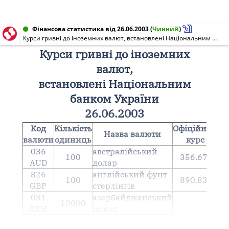
Фінансова статистика від 26.06.2003
(
Чинний
)
Курси гривні до іноземних валют, встановлені Національним банком України 26.06.2003
Курси гривні до іноземних
валют,
встановлені Національним
банком України
26.06.2003
Код
Кількість
Офіційний
Назва валюти
валюти
одиниць
курс
036
австралійський
100
356.6758
AUD
долар
826
англiйський фунт
100
890.8385
GBP
стерлiнгiв
031
азербайджанський
10000
AZM
манат