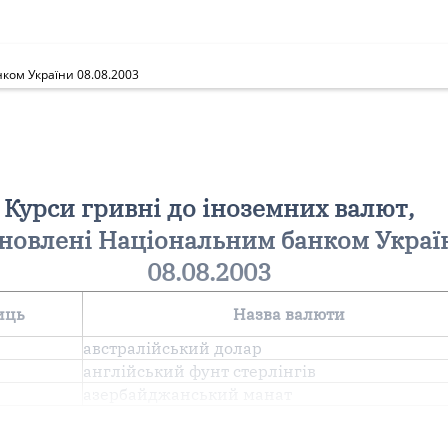
ком України 08.08.2003
Курси гривні до іноземних валют,
новлені Національним банком Украї
08.08.2003
иць
Назва валюти
австралійський долар
англiйський фунт стерлiнгiв
азербайджанський манат