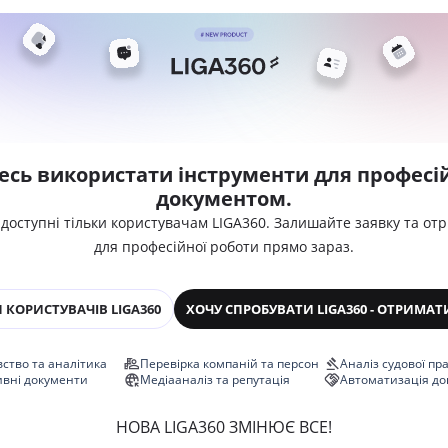
есь використати інструменти для професій
документом.
 доступні тільки користувачам LIGA360. Залишайте заявку та от
для професійної роботи прямо зараз.
 КОРИСТУВАЧІВ LIGA360
ХОЧУ СПРОБУВАТИ LIGA360 - ОТРИМАТ
ство та аналітика
Перевірка компаній та персон
Аналіз судової пр
ивні документи
Медіааналіз та репутація
Автоматизація до
НОВА LIGA360 ЗМІНЮЄ ВСЕ!