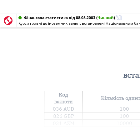
Фінансова статистика від 08.08.2003
(
Чинний
)
Курси гривні до іноземних валют, встановлені Національним бан
вста
Код
Кількість один
валюти
036 AUD
100
826 GBP
100
031 AZM
10000