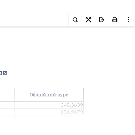
ни
Офіційний курс
345.3639
856.9679