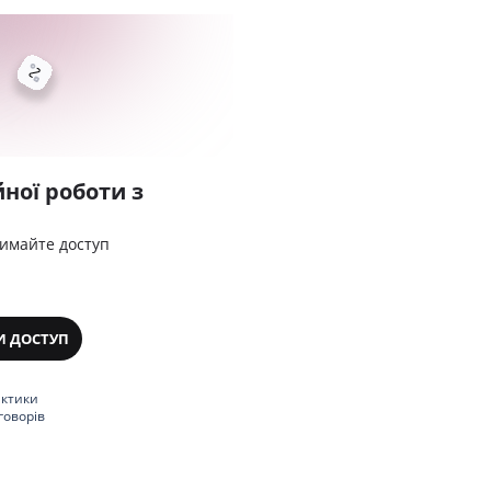
ної роботи з
римайте доступ
И ДОСТУП
актики
говорів