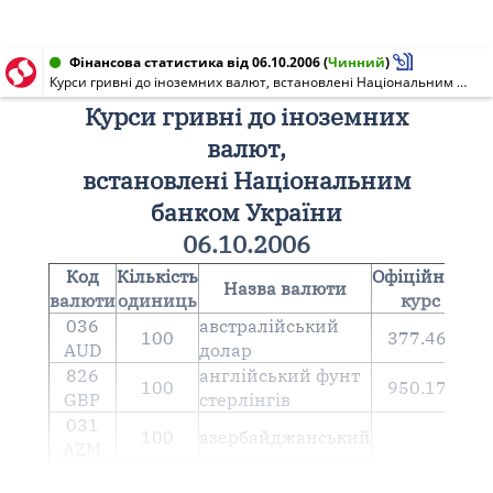
Фінансова статистика від 06.10.2006
(
Чинний
)
Курси гривні до іноземних валют, встановлені Національним банком України 06.10.2006
Курси гривні до іноземних
валют,
встановлені Національним
банком України
06.10.2006
Код
Кількість
Офіційний
Назва валюти
валюти
одиниць
курс
036
австралійський
100
377.4667
AUD
долар
826
англiйський фунт
100
950.1708
GBP
стерлiнгiв
031
100
азербайджанський
AZM