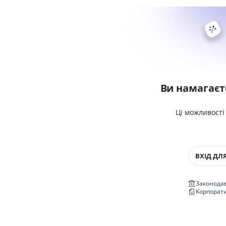
Ви намагаєт
Ці можливості
ВХІД ДЛЯ
Законодав
Корпорат