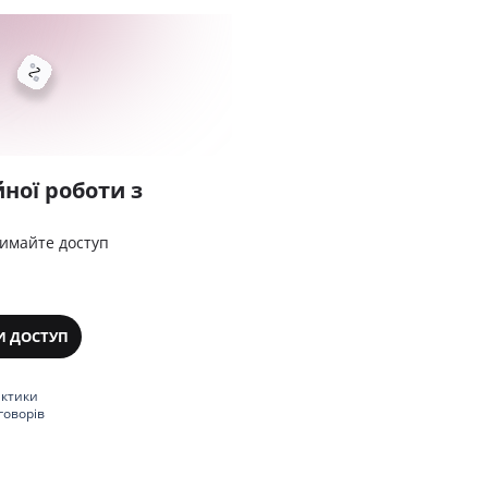
ної роботи з
римайте доступ
И ДОСТУП
актики
говорів