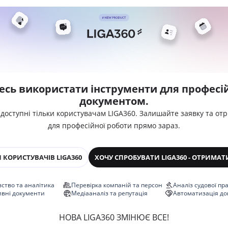
есь використати інструменти для професій
документом.
 доступні тільки користувачам LIGA360. Залишайте заявку та от
для професійної роботи прямо зараз.
 КОРИСТУВАЧІВ LIGA360
ХОЧУ СПРОБУВАТИ LIGA360 - ОТРИМАТ
ство та аналітика
Перевірка компаній та персон
Аналіз судової пр
ивні документи
Медіааналіз та репутація
Автоматизація до
НОВА LIGA360 ЗМІНЮЄ ВСЕ!