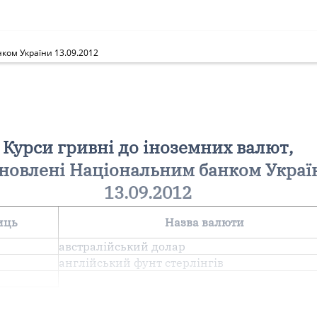
ком України 13.09.2012
Курси гривні до іноземних валют,
новлені Національним банком Украї
13.09.2012
иць
Назва валюти
австралійський долар
англiйський фунт стерлiнгiв