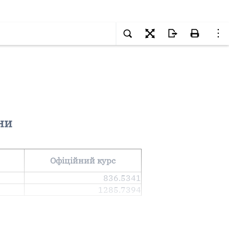
ни
Офіційний курс
836.5341
1285.7394