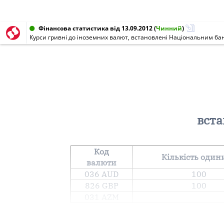
Фінансова статистика від 13.09.2012
(
Чинний
)
Курси гривні до іноземних валют, встановлені Національним бан
вста
Код
Кількість один
валюти
036 AUD
100
826 GBP
100
031 AZM