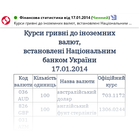
Фінансова статистика від 17.01.2014
(
Чинний
)
Курси гривні до іноземних валют, встановлені Національним банком України 17.01.2014
Курси гривні до іноземних
валют,
встановлені Національним
банком України
17.01.2014
Код
Кількість
Офіційний
Назва валюти
валюти
одиниць
курс
036
австралійський
100
703.1172
AUD
долар
826
англiйський
100
1306.0244
GBP
фунт стерлiнгiв
031
AZM