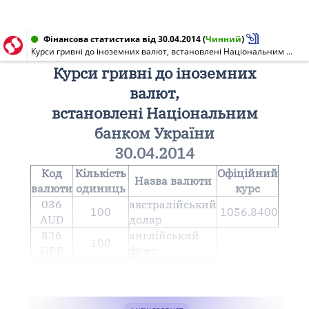
Фінансова статистика від 30.04.2014
(
Чинний
)
Курси гривні до іноземних валют, встановлені Національним банком України 30.04.2014
Курси гривні до іноземних
валют,
встановлені Національним
банком України
30.04.2014
Код
Кількість
Офіційний
Назва валюти
валюти
одиниць
курс
036
австралійський
100
1056.8400
AUD
долар
826
англiйський
100
GBP
фунт