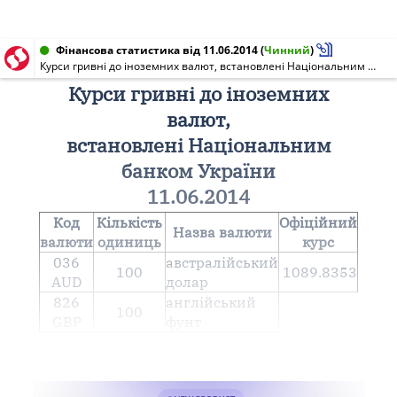
Фінансова статистика від 11.06.2014
(
Чинний
)
Курси гривні до іноземних валют, встановлені Національним банком України 11.06.2014
Курси гривні до іноземних
валют,
встановлені Національним
банком України
11.06.2014
Код
Кількість
Офіційний
Назва валюти
валюти
одиниць
курс
036
австралійський
100
1089.8353
AUD
долар
826
англiйський
100
GBP
фунт