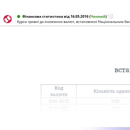
Фінансова статистика від 16.05.2016
(
Чинний
)
Курси гривні до іноземних валют, встановлені Національним бан
вста
Код
Кількість один
валюти
036 AUD
100
826 GBP
100