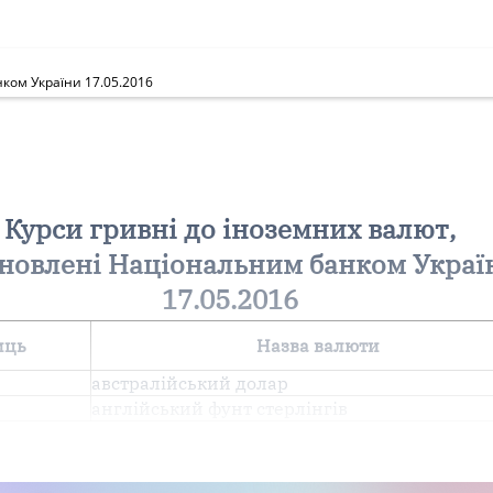
ком України 17.05.2016
Курси гривні до іноземних валют,
новлені Національним банком Украї
17.05.2016
иць
Назва валюти
австралійський долар
англiйський фунт стерлiнгiв