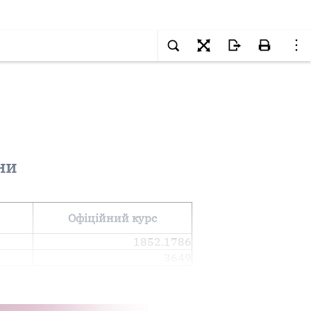
ни
Офіційний курс
1852.1786
3649