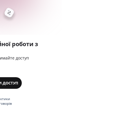
ної роботи з
римайте доступ
И ДОСТУП
актики
говорів