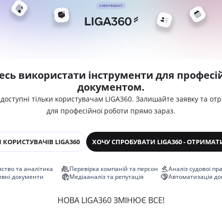
есь використати інструменти для професій
документом.
 доступні тільки користувачам LIGA360. Залишайте заявку та от
для професійної роботи прямо зараз.
 КОРИСТУВАЧІВ LIGA360
ХОЧУ СПРОБУВАТИ LIGA360 - ОТРИМАТ
ство та аналітика
Перевірка компаній та персон
Аналіз судової пр
ивні документи
Медіааналіз та репутація
Автоматизація до
НОВА LIGA360 ЗМІНЮЄ ВСЕ!