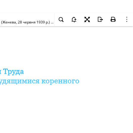
Статус Конвенції N 65 Міжнародної Організації Праці про карні санкції за порушення трудових договорів працівниками корінного населення (Женева, 28 червня 1939 р.) (станом на 20 січня 2008 р.)
и Труда
рудящимися коренного