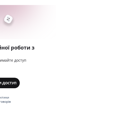
ної роботи з
римайте доступ
И ДОСТУП
актики
говорів