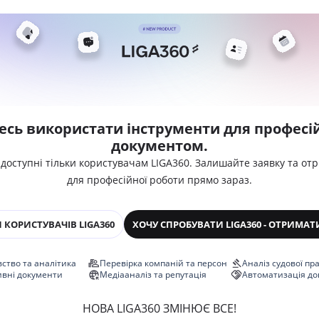
есь використати інструменти для професій
документом.
 доступні тільки користувачам LIGA360. Залишайте заявку та от
для професійної роботи прямо зараз.
 КОРИСТУВАЧІВ LIGA360
ХОЧУ СПРОБУВАТИ LIGA360 - ОТРИМАТ
ство та аналітика
Перевірка компаній та персон
Аналіз судової пр
ивні документи
Медіааналіз та репутація
Автоматизація до
НОВА LIGA360 ЗМІНЮЄ ВСЕ!