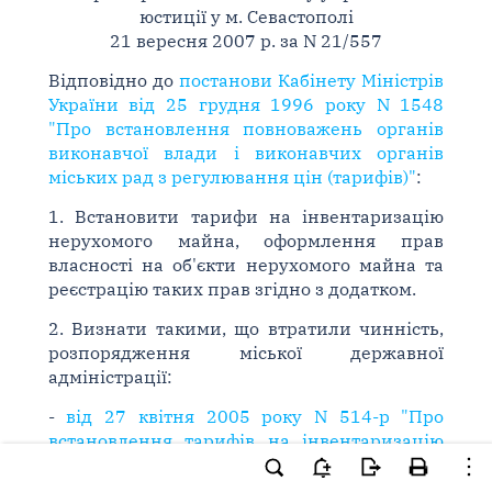
юстиції у м. Севастополі
21 вересня 2007 р. за N 21/557
Відповідно до
постанови Кабінету Міністрів
України від 25 грудня 1996 року N 1548
"Про встановлення повноважень органів
виконавчої влади і виконавчих органів
міських рад з регулювання цін (тарифів)"
:
1. Встановити тарифи на інвентаризацію
нерухомого майна, оформлення прав
власності на об'єкти нерухомого майна та
реєстрацію таких прав згідно з додатком.
2. Визнати такими, що втратили чинність,
розпорядження міської державної
адміністрації:
-
від 27 квітня 2005 року N 514-р "Про
встановлення тарифів на інвентаризацію
нерухомого майна, на оформлення прав
власності на об'єкти нерухомого майна і