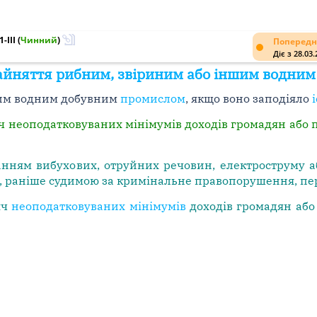
-III
(
Чинний
)
Попередн
Діє з 28.03