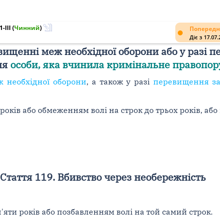
-III
(
Чинний
)
Попередн
Діє з 17.07