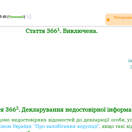
-III
(
Чинний
)
Попередн