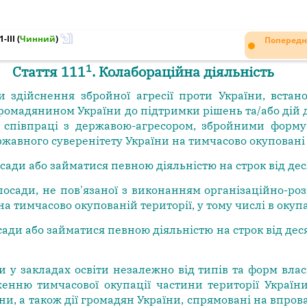
-III
(
Чинний
)
Попередн