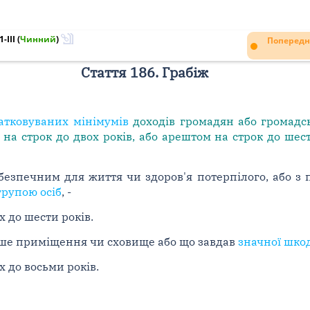
-III
(
Чинний
)
Попередн