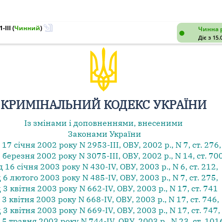
-III
(
Чинний
)
Чинна 
Діє з 15.