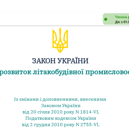
Чинна 
Діє з 01.