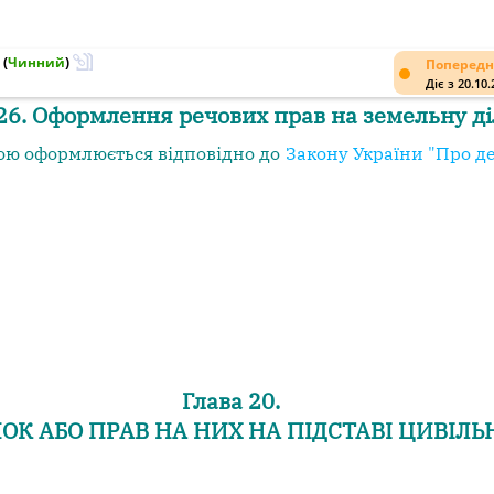
(
Чинний
)
Попередн
Діє з 20.10