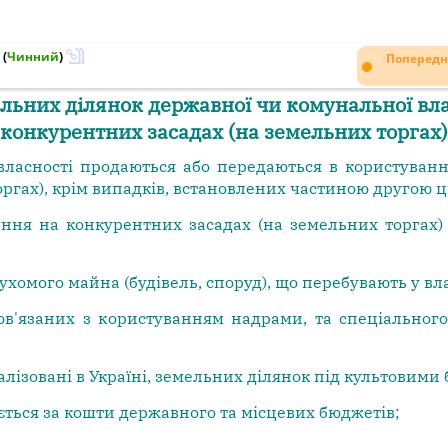
(
Чинний
)
Попередн