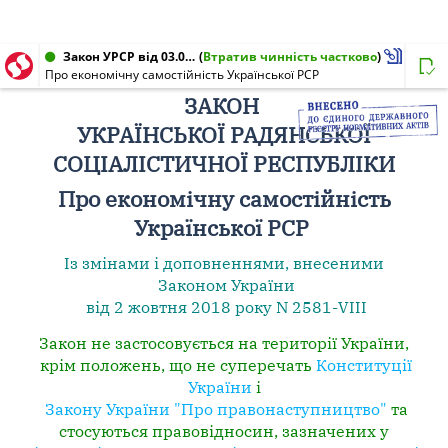
Закон УРСР від 03.08.1990 № 142-XII
(
Втратив чинність частково
)
Про економічну самостійність Української РСР