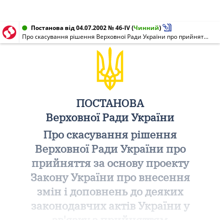
Постанова від 04.07.2002 № 46-IV
(
Чинний
)
Про скасування рішення Верховної Ради України про прийняття за основу проекту Закону України про внесення змін і доповнень до деяких законодавчих актів України у зв'язку з прийняттям Закону України "Про порядок утримання й поводження з домашніми тваринами у населених пунктах України"
ПОСТАНОВА
Верховної Ради України
Про скасування рішення
Верховної Ради України про
прийняття за основу проекту
Закону України про внесення
змін і доповнень до деяких
законодавчих актів України у
зв'язку з прийняттям