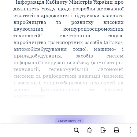
"Інформація Кабінету Міністрів України про
діяльність Уряду щодо розробки державної
стратегії відродження і підтримки власного
виробництва та розвитку високих
наукоємних конкурентоспроможних
технологій: електронної галузі,
виробництва транспортних засобів (літако-,
автомобілебудування тощо), машино- і
приладобудування, засобів систем
інформації і керування зв'язку (комп'ютерні
технології, телекомунікації, автономні
системи та радіосистеми навігації (наземні
і космічні), енергозберігаючі технології на
основі функціональної та силової
електроніки