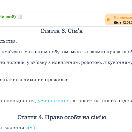
Чинний
)
Попередн
Діє з 12.09