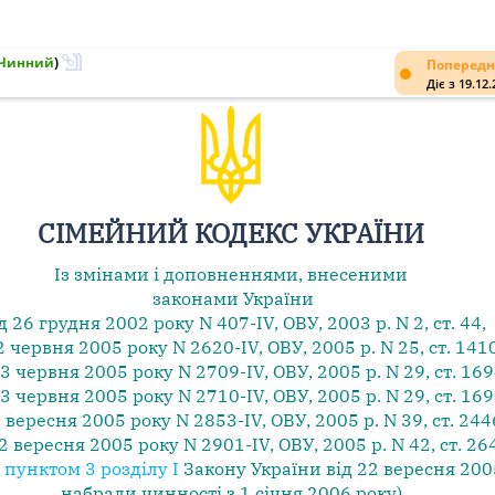
Чинний
)
Попередн
Діє з 19.12