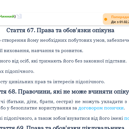
Чинний
)
Попередн
Діє з 01.02