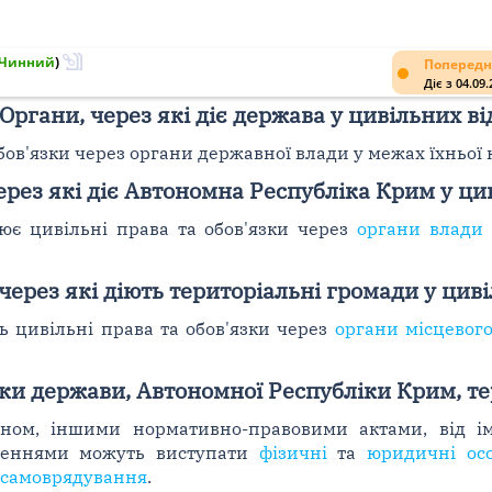
Чинний
)
Попередн
Діє з 04.09