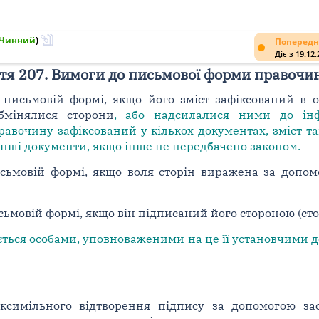
Чинний
)
Попередн
Діє з 19.12