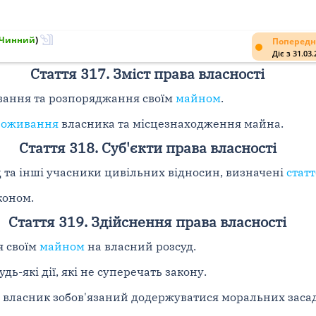
Чинний
)
Попередн
Діє з 31.03