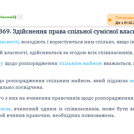
Чинний
)
Попередн
Діє з 01.02