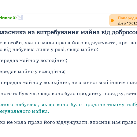
Чинний
)
Попередн
Діє з 10.01