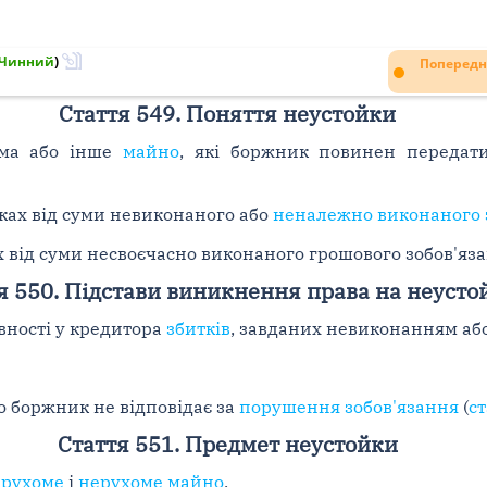
Чинний
)
Попередн