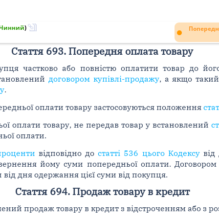
Чинний
)
Попередн