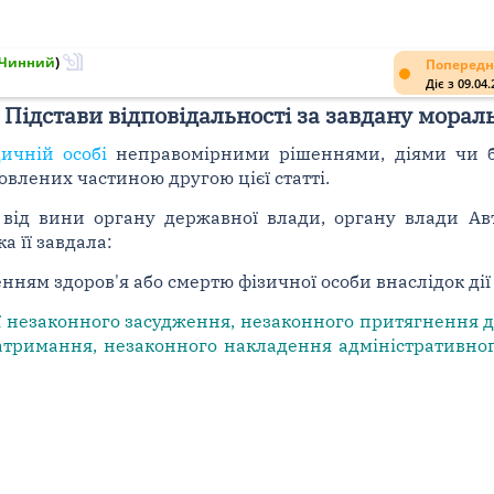
Чинний
)
Попередн
Діє з 09.04