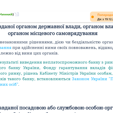
Чинний
)
Попередн
Діє з 19.12