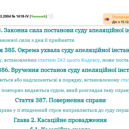
3.2004 № 1618-IV
(
Чинний
)
Попередн
Діє з 15.12