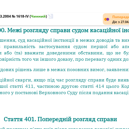
3.2004 № 1618-IV
(
Чинний
)
Попередн
Діє з 27.04