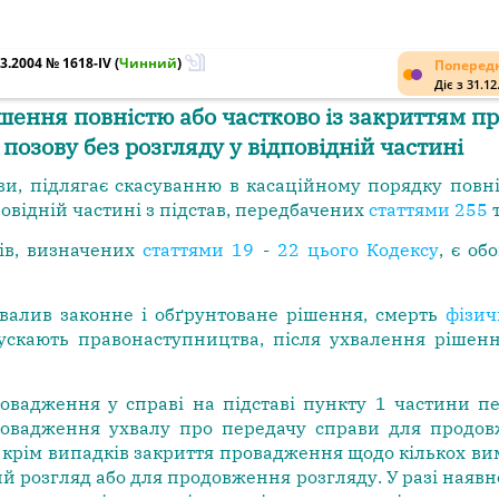
3.2004 № 1618-IV
(
Чинний
)
Попередн
Діє з 31.12