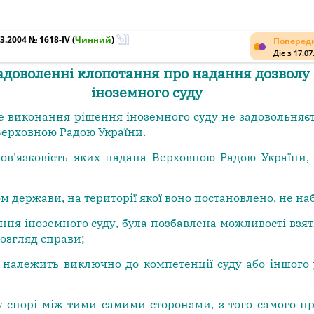
3.2004 № 1618-IV
(
Чинний
)
Попередн
Діє з 17.07