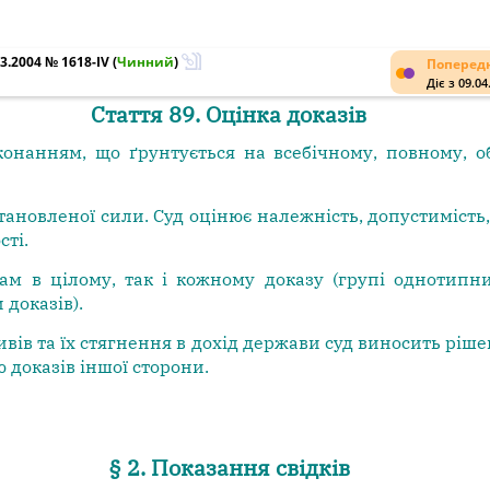
3.2004 № 1618-IV
(
Чинний
)
Попередн
Діє з 09.04