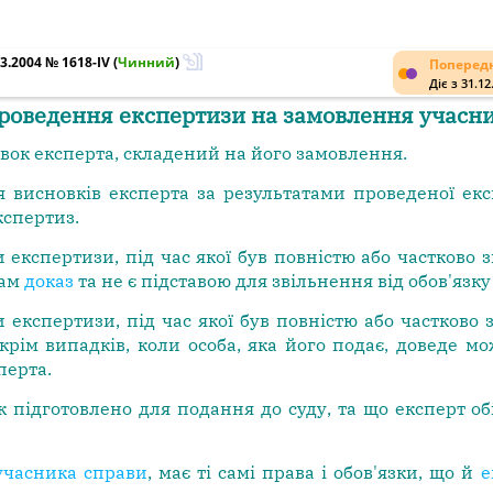
3.2004 № 1618-IV
(
Чинний
)
Попередн
Діє з 31.12