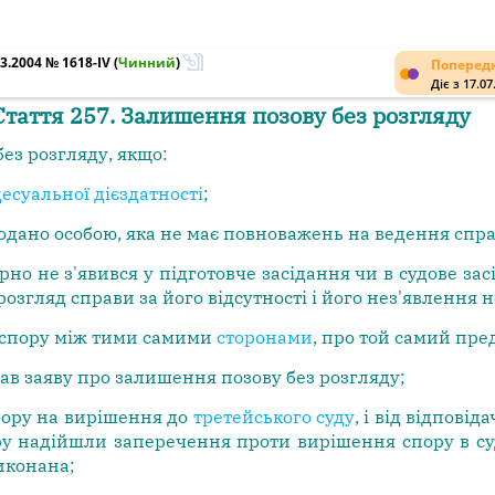
3.2004 № 1618-IV
(
Чинний
)
Попередн
Діє з 17.07