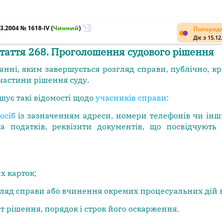
3.2004 № 1618-IV
(
Чинний
)
Попередн
Діє з 15.12